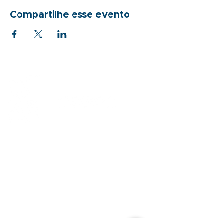
Compartilhe esse evento
Sobre
Como apoiar
Quem somos
Doações recorrentes
Nossa história
Empresas
Equipe
Projetos
Parceiros
Incentivados
Reconhecimentos
Doação de produtos
Atendimento
Evento solidário