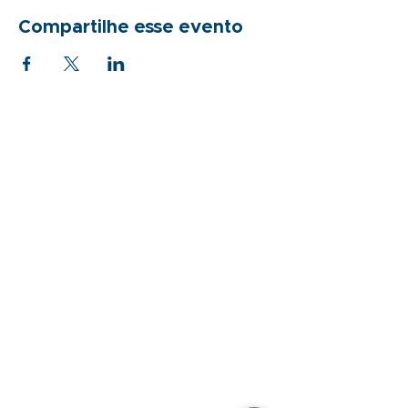
Compartilhe esse evento
Sobre
Como apoiar
Quem somos
Doações recorrentes
Nossa história
Empresas
Equipe
Projetos
Parceiros
Incentivados
Reconhecimentos
Doação de produtos
Atendimento
Evento solidário