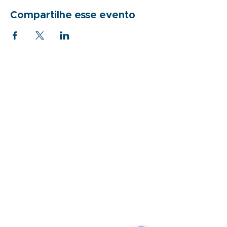
Compartilhe esse evento
Sobre
Como apoiar
Quem somos
Doações recorrentes
Nossa história
Empresas
Equipe
Projetos
Parceiros
Incentivados
Reconhecimentos
Doação de produtos
Atendimento
Evento solidário