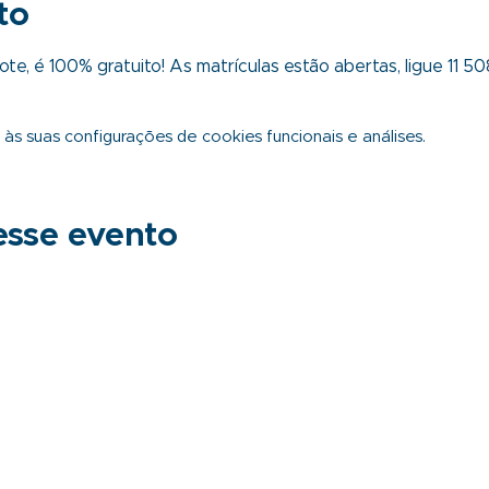
to
te, é 100% gratuito! As matrículas estão abertas, ligue 11 
s suas configurações de cookies funcionais e análises.
esse evento
Sobre
Como apoiar
Explore