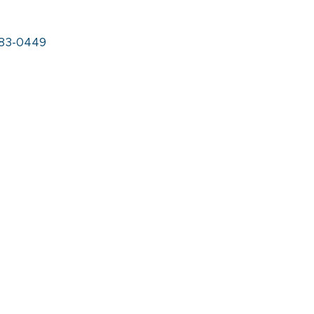
5083-0449
Saiba mais