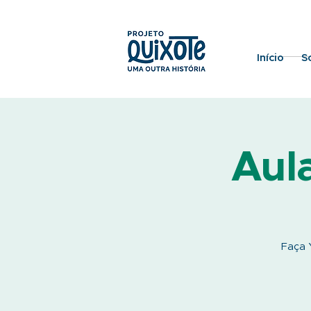
Início
S
Aul
Faça Y