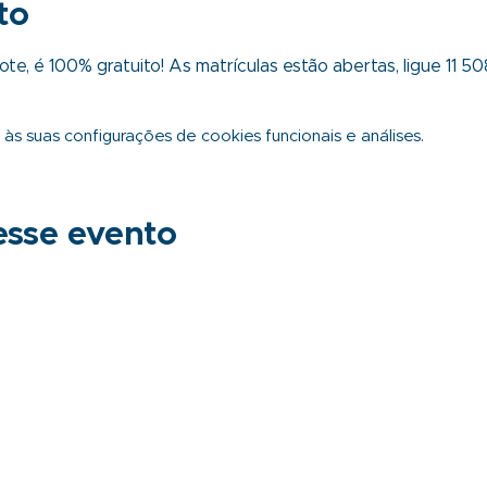
to
te, é 100% gratuito! As matrículas estão abertas, ligue 11 
s suas configurações de cookies funcionais e análises.
esse evento
Sobre
Como apoiar
Explore