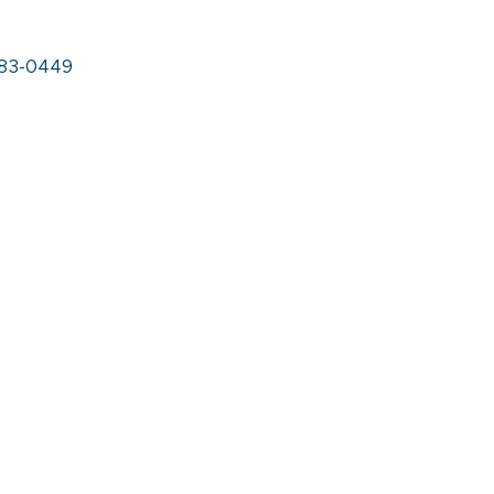
5083-0449
Saiba mais