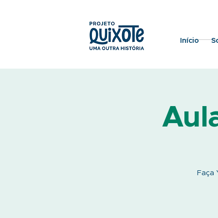
Início
S
Aul
Faça Y